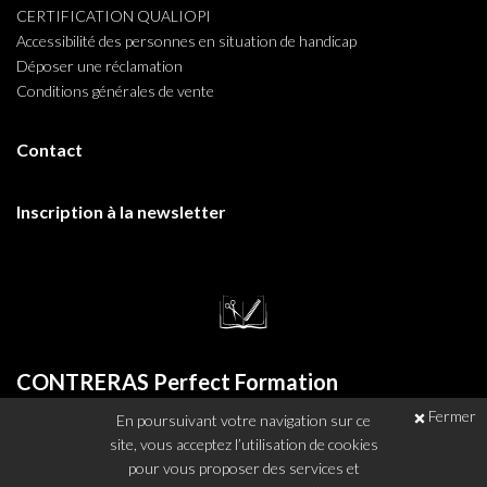
CERTIFICATION QUALIOPI
Accessibilité des personnes en situation de handicap
Déposer une réclamation
Conditions générales de vente
Contact
Inscription à la newsletter
CONTRERAS Perfect Formation
Fermer
En poursuivant votre navigation sur ce
11 Place Guy Mollet - 62000 Arras / France
site, vous acceptez l’utilisation de cookies
Tél. : +33 (0) 374 041 205
pour vous proposer des services et
E-mail : info[at]contreras-perfect-formation.fr