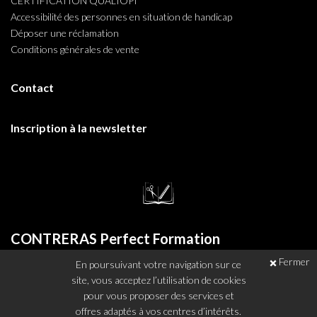
CERTIFICATION QUALIOPI
Accessibilité des personnes en situation de handicap
Déposer une réclamation
Conditions générales de vente
Contact
Inscription à la newsletter
CONTRERAS Perfect Formation
Fermer
En poursuivant votre navigation sur ce
11 Place Guy Mollet - 62000 Arras / France
site, vous acceptez l’utilisation de cookies
Tél. : +33 (0) 374 041 205
pour vous proposer des services et
E-mail : info[at]contreras-perfect-formation.fr
offres adaptés à vos centres d’intérêts.

Facebook