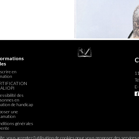
formations
C
les
nscrire en
11
mation
Té
RTIFICATION
E-
ALIOPI

essibilité des
sonnes en
uation de handicap
poser une
lamation
ditions générales
vente
te, vous acceptez l’utilisation de cookies pour vous proposer des services e