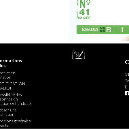
formations
C
les
nscrire en
11
mation
Té
RTIFICATION
E-
ALIOPI

essibilité des
sonnes en
uation de handicap
poser une
lamation
ditions générales
vente