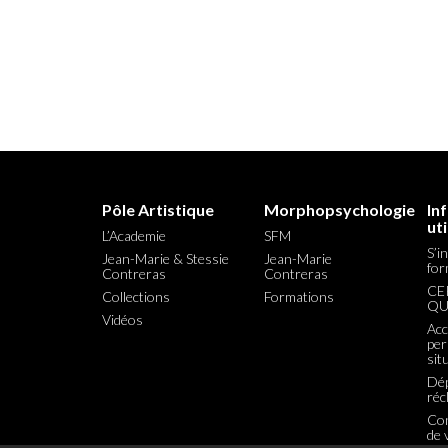
Pôle Artistique
Morphopsychologie
In
uti
L’Academie
SFM
S’i
Jean-Marie & Stessie
Jean-Marie
for
Contreras
Contreras
CE
Collections
Formations
QU
Vidéos
Acc
per
sit
Dé
réc
Con
de 