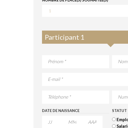
NOMBRE DE PLACE(S) SOUHAITÉE(S)
*
Participant 1
PARTICIPANT
1
*
Prénom
Nom
E-
MAIL
-
PARTICIPANT
TÉLÉPHONE
NUMÉR
1
DE
*
SÉCURIT
SOCIAL
DATE DE NAISSANCE
STATUT
Empl
MM
JJ
AAAA
Salar