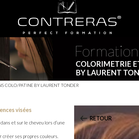
Nos réseaux sociaux
Formation
COLORIMETRIE E
BY LAURENT TO
NS COLO/PATINE BY LAURENT TONDER
tences visées
RETOUR
dans et sur le cheveu lors d’une
ur créer ses propres couleurs.