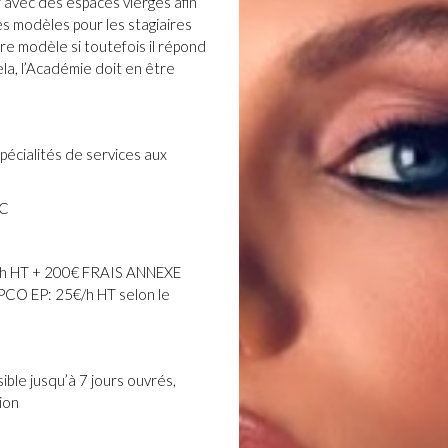
 avec des espaces vierges afin
s modèles pour les stagiaires
pre modèle si toutefois il répond
ela, l’Académie doit en être
pécialités de services aux
TC
h HT + 200€ FRAIS ANNEXE
PCO EP: 25€/h HT selon le
ible jusqu’à 7 jours ouvrés,
ion