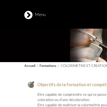
Jean-Marie & Stessie Contreras
Menu
Accueil
Formations
COLORIMETRIE ET CREATIO
Objectifs de la formation et compé
Etre capable de comprendre ce qui se passe 
coloration ou d’une décoloration.
Etre capable de maitriser la colorimétrie po