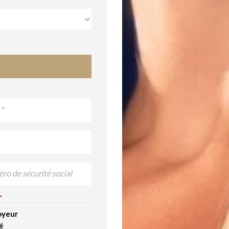
O
É
*
oyeur
ié