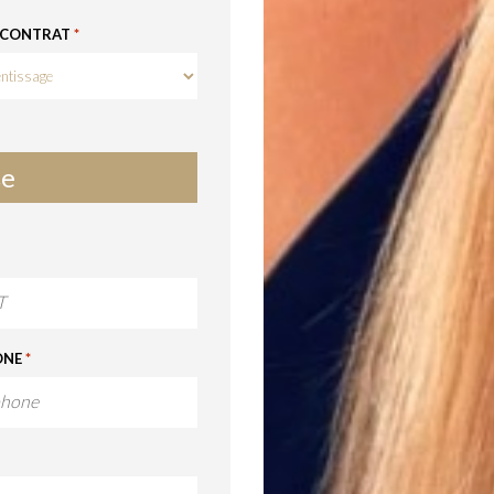
 CONTRAT
*
se
ONE
*